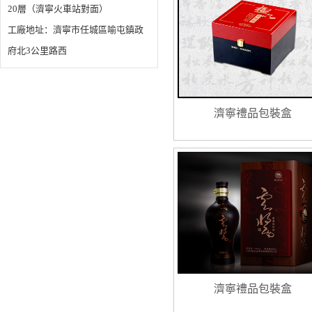
20層（濟寧火車站對面）
工廠地址：濟寧市任城區喻屯鎮政
府北3公里路西
濟寧禮品包裝盒
濟寧禮品包裝盒