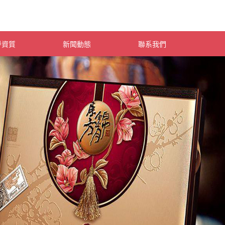
譽資質
新聞動態
聯系我們