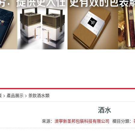
頁
>
產品展示
>
茶飲酒水類
酒水
來源：
濟寧新圣邦包裝科技有限公司
欄目分類：