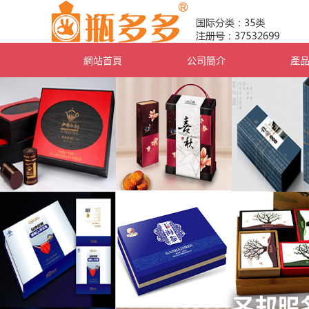
網站首頁
公司簡介
產