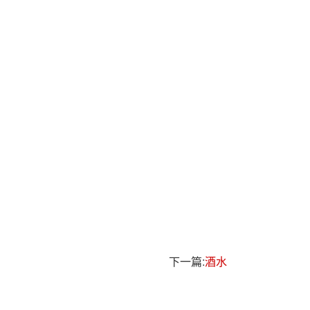
下一篇:
酒水