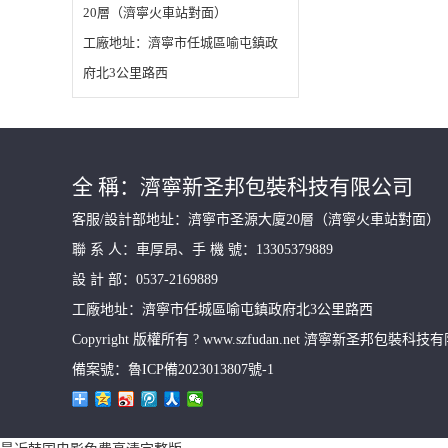
20層（濟寧火車站對面）
工廠地址：濟寧市任城區喻屯鎮政
府北3公里路西
全 稱：濟寧新圣邦包裝科技有限公司
客服/設計部地址：濟寧市圣源大廈20層（濟寧火車站對面）
聯 系 人：車厚昂、手 機 號：13305379889
設 計 部：0537-2169889
工廠地址：濟寧市任城區喻屯鎮政府北3公里路西
Copyright 版權所有 ? www.szfudan.net 濟寧新圣邦包裝科
備案號：魯ICP備2023013807號-1